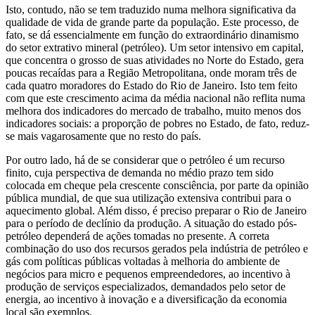
Isto, contudo, não se tem traduzido numa melhora significativa da
qualidade de vida de grande parte da população. Este processo, de
fato, se dá essencialmente em função do extraordinário dinamismo
do setor extrativo mineral (petróleo). Um setor intensivo em capital,
que concentra o grosso de suas atividades no Norte do Estado, gera
poucas recaídas para a Região Metropolitana, onde moram três de
cada quatro moradores do Estado do Rio de Janeiro. Isto tem feito
com que este crescimento acima da média nacional não reflita numa
melhora dos indicadores do mercado de trabalho, muito menos dos
indicadores sociais: a proporção de pobres no Estado, de fato, reduz-
se mais vagarosamente que no resto do país.
Por outro lado, há de se considerar que o petróleo é um recurso
finito, cuja perspectiva de demanda no médio prazo tem sido
colocada em cheque pela crescente consciência, por parte da opinião
pública mundial, de que sua utilização extensiva contribui para o
aquecimento global. Além disso, é preciso preparar o Rio de Janeiro
para o período de declínio da produção. A situação do estado pós-
petróleo dependerá de ações tomadas no presente. A correta
combinação do uso dos recursos gerados pela indústria de petróleo e
gás com políticas públicas voltadas à melhoria do ambiente de
negócios para micro e pequenos empreendedores, ao incentivo à
produção de serviços especializados, demandados pelo setor de
energia, ao incentivo à inovação e a diversificação da economia
local são exemplos.